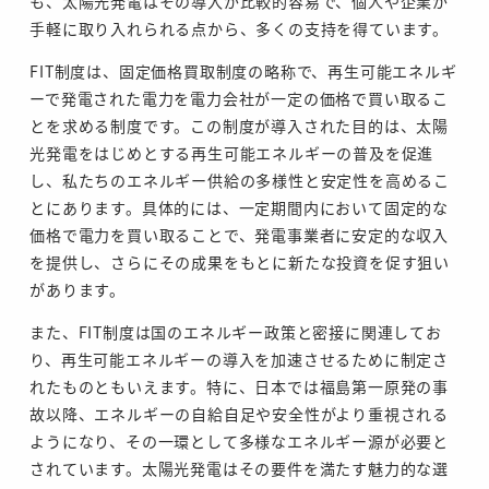
も、太陽光発電はその導入が比較的容易で、個人や企業が
手軽に取り入れられる点から、多くの支持を得ています。
FIT制度は、固定価格買取制度の略称で、再生可能エネルギ
ーで発電された電力を電力会社が一定の価格で買い取るこ
とを求める制度です。この制度が導入された目的は、太陽
光発電をはじめとする再生可能エネルギーの普及を促進
し、私たちのエネルギー供給の多様性と安定性を高めるこ
とにあります。具体的には、一定期間内において固定的な
価格で電力を買い取ることで、発電事業者に安定的な収入
を提供し、さらにその成果をもとに新たな投資を促す狙い
があります。
また、FIT制度は国のエネルギー政策と密接に関連してお
り、再生可能エネルギーの導入を加速させるために制定さ
れたものともいえます。特に、日本では福島第一原発の事
故以降、エネルギーの自給自足や安全性がより重視される
ようになり、その一環として多様なエネルギー源が必要と
されています。太陽光発電はその要件を満たす魅力的な選