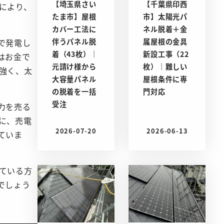
【埼玉県さい
【千葉県印西
により、
たま市】屋根
市】太陽光パ
カバー工法に
ネル脱着＋金
伴うパネル脱
属屋根の金具
で発電し
着（43枚）｜
新設工事（22
はお金で
元請け様から
枚）｜難しい
強く、太
大容量パネル
屋根条件に専
の脱着を一括
門対応
受注
力を売る
に、売電
2026-07-20
2026-06-13
ていま
投稿日
投稿日
ている方
でしょう