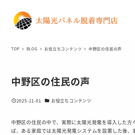
メ
イ
ン
コ
ン
テ
TOP
BLOG
お役立ちコンテンツ
中野区の住民の声
ン
ツ
へ
中野区の住民の声
移
動
カテゴリー
2025-11-01
お役立ちコンテンツ
投稿日
中野区の住民の中で、実際に太陽光発電を導入した方
ば、ある家庭では太陽光発電システムを設置した後、