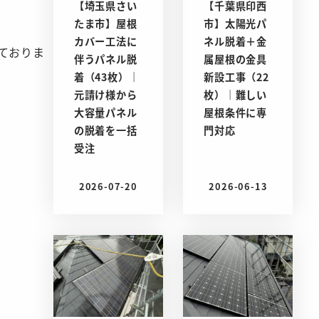
【埼玉県さい
【千葉県印西
たま市】屋根
市】太陽光パ
カバー工法に
ネル脱着＋金
ておりま
伴うパネル脱
属屋根の金具
着（43枚）｜
新設工事（22
元請け様から
枚）｜難しい
大容量パネル
屋根条件に専
の脱着を一括
門対応
受注
2026-07-20
2026-06-13
投稿日
投稿日