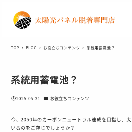
メ
イ
ン
コ
ン
テ
TOP
BLOG
お役立ちコンテンツ
系統用蓄電池？
ン
ツ
へ
系統用蓄電池？
移
動
カテゴリー
2025-05-31
お役立ちコンテンツ
投稿日
今、2050年のカーボンニュートラル達成を目指し、
いるのをご存じでしょうか？